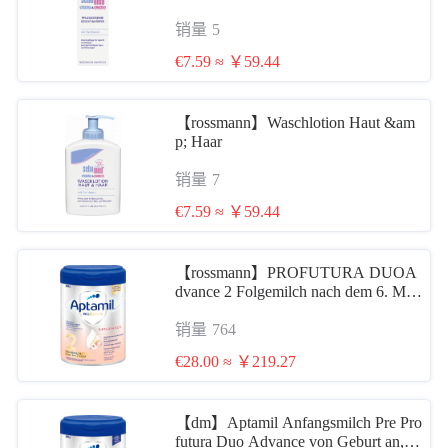
销量
5
€7.59 ≈ ￥59.44
【rossmann】Waschlotion Haut &am
p; Haar
销量
7
€7.59 ≈ ￥59.44
【rossmann】PROFUTURA DUOA
dvance 2 Folgemilch nach dem 6. Mon
at 爱他美白金2段 800g 6个月后续奶
销量
764
€28.00 ≈ ￥219.27
【dm】Aptamil Anfangsmilch Pre Pro
futura Duo Advance von Geburt an, 0,