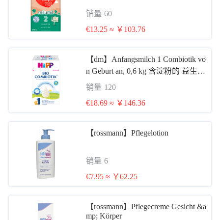
销量
60
€13.25 ≈ ￥103.76
【dm】Anfangsmilch 1 Combiotik vo
n Geburt an, 0,6 kg 含淀粉的 益生菌
1段 0-6个月后 600g
销量
120
€18.69 ≈ ￥146.36
【rossmann】Pflegelotion
销量
6
€7.95 ≈ ￥62.25
【rossmann】Pflegecreme Gesicht &a
mp; Körper