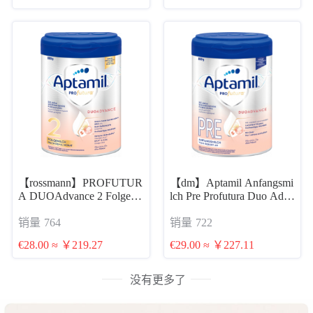
【rossmann】PROFUTUR
【dm】Aptamil Anfangsmi
A DUOAdvance 2 Folgemi
lch Pre Profutura Duo Adva
nce von Geburt an, 0,8 kg
lch nach dem 6. Monat 爱
销量
764
销量
722
爱他美白金PRE段 800g 0-
他美白金2段 800g 6个月
6个月 母乳混合喂养
€28.00 ≈ ￥219.27
€29.00 ≈ ￥227.11
后续奶
没有更多了