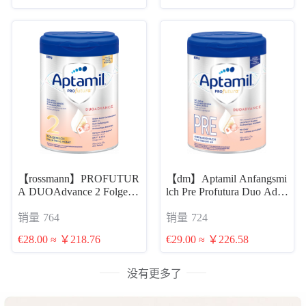
【rossmann】PROFUTUR
【dm】Aptamil Anfangsmi
A DUOAdvance 2 Folgemi
lch Pre Profutura Duo Adva
nce von Geburt an, 0,8 kg
lch nach dem 6. Monat 爱
销量
764
销量
724
爱他美白金PRE段 800g 0-
他美白金2段 800g 6个月
6个月 母乳混合喂养
€28.00 ≈ ￥218.76
€29.00 ≈ ￥226.58
后续奶
没有更多了