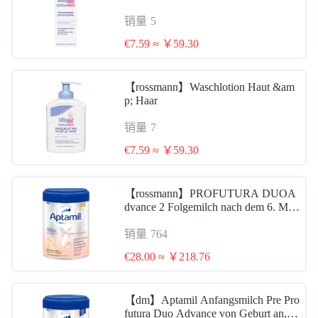
销量
5
€7.59 ≈ ￥59.30
【rossmann】Waschlotion Haut &am
p; Haar
销量
7
€7.59 ≈ ￥59.30
【rossmann】PROFUTURA DUOA
dvance 2 Folgemilch nach dem 6. Mon
at 爱他美白金2段 800g 6个月后续奶
销量
764
€28.00 ≈ ￥218.76
【dm】Aptamil Anfangsmilch Pre Pro
futura Duo Advance von Geburt an, 0,