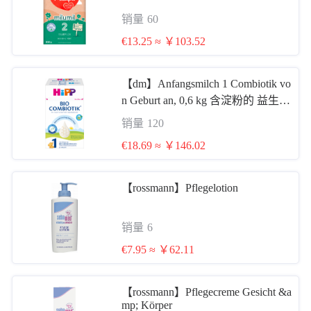
销量
60
€13.25 ≈ ￥103.52
【dm】Anfangsmilch 1 Combiotik vo
n Geburt an, 0,6 kg 含淀粉的 益生菌
1段 0-6个月后 600g
销量
120
€18.69 ≈ ￥146.02
【rossmann】Pflegelotion
销量
6
€7.95 ≈ ￥62.11
【rossmann】Pflegecreme Gesicht &a
mp; Körper