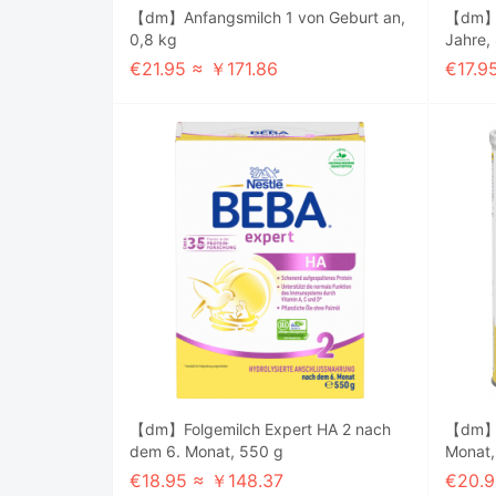
【dm】Anfangsmilch 1 von Geburt an,
【dm】Ki
0,8 kg
Jahre,
€21.95 ≈ ￥171.86
€17.9
【dm】Folgemilch Expert HA 2 nach
【dm】F
dem 6. Monat, 550 g
Monat,
€18.95 ≈ ￥148.37
€20.9