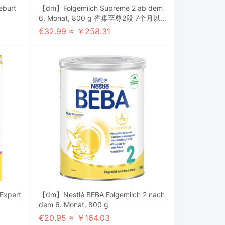
eburt
【dm】Folgemilch Supreme 2 ab dem
6. Monat, 800 g 雀巢至尊2段 7个月以
上 800g
€32.99 ≈ ￥258.31
Expert
【dm】Nestlé BEBA Folgemilch 2 nach
dem 6. Monat, 800 g
€20.95 ≈ ￥164.03