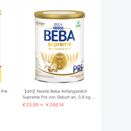
 Pre
【dm】Nestle Beba Anfangsmilch
Supreme Pre von Geburt an, 0,8 kg 雀
巢至尊pre 0-6m 800g
€33.99 ≈ ￥266.14