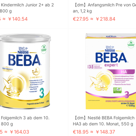
ndermilch Junior 2+ ab 2
【dm】Anfangsmilch Pre von G
 800 g
an, 1,2 kg
5 ≈ ￥140.54
€27.95 ≈ ￥218.84
olgemilch 3 ab dem 10.
【dm】Nestlé BEBA Folgemilch 
 800 g
HA3 ab dem 10. Monat, 550 g
5 ≈ ￥164.03
€18.95 ≈ ￥148.37