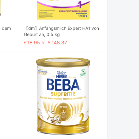
b dem
【dm】Anfangsmilch Expert HA1 von
Geburt an, 0,5 kg
€18.95 ≈ ￥148.37