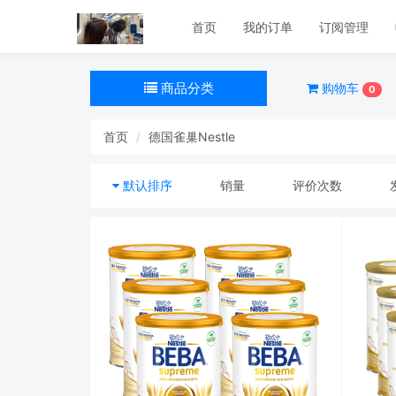
首页
我的订单
订阅管理
商品分类
购物车
0
首页
德国雀巢Nestle
默认排序
销量
评价次数