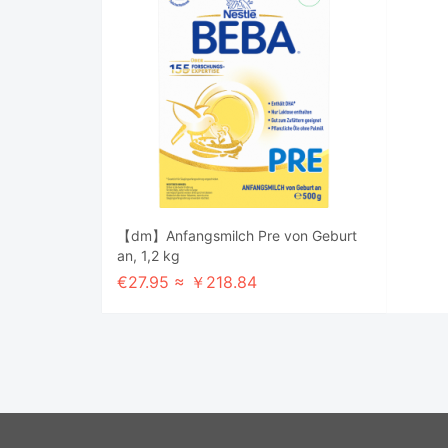
【dm】Anfangsmilch Pre von Geburt
an, 1,2 kg
€27.95 ≈ ￥218.84