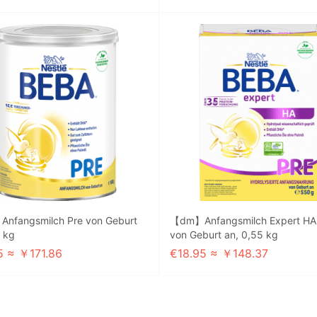
nfangsmilch Pre von Geburt
【dm】Anfangsmilch Expert HA
8 kg
von Geburt an, 0,55 kg
5 ≈ ￥171.86
€18.95 ≈ ￥148.37