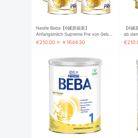
Nestle Beba【6罐原箱装】
【6罐原箱
Anfangsmilch Supreme Pre von Geburt
ab de
an, 0,8 kg 雀巢至尊pre 800g 0-6M 原
个月以上 800g
€210.00 ≈ ￥1644.30
€210.
箱订货周期预计2/4周
周