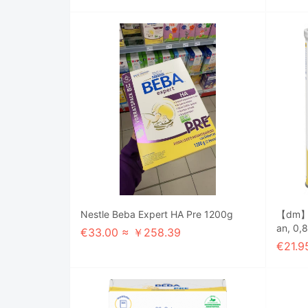
Nestle Beba Expert HA Pre 1200g
【dm】A
an, 0,
€33.00 ≈ ￥258.39
€21.9